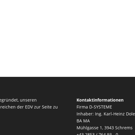
egründet, unseren
Kontaktinformationen
reichen der EDV zur Seite zu
Firma D-SYSTEME
Inhaber: Ing. Karl-Heinz Dole
BA MA
Mühlgasse 1, 3943 Schrems
+43 2853 / 764 93 - 0